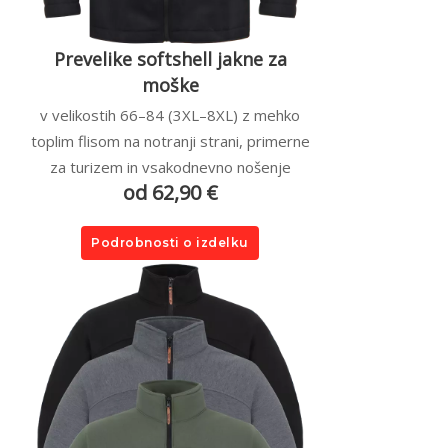
Prevelike softshell jakne za
moške
v velikostih 66–84 (3XL–8XL) z mehko
toplim flisom na notranji strani, primerne
za turizem in vsakodnevno nošenje
od 62,90 €
Podrobnosti o izdelku