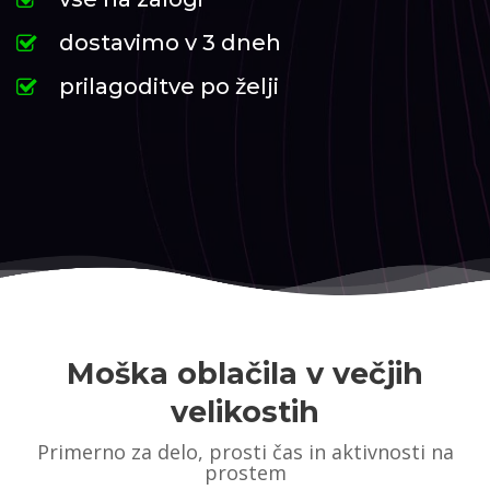
dostavimo v 3 dneh
prilagoditve po želji
Moška oblačila v večjih
velikostih
Primerno za delo, prosti čas in aktivnosti na
prostem