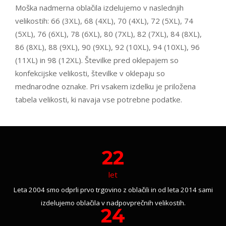
Moška nadmerna oblačila izdelujemo v naslednjih
velikostih: 66 (3XL), 68 (4XL), 70 (4XL), 72 (5XL), 74
(5XL), 76 (6XL), 78 (6XL), 80 (7XL), 82 (7XL), 84 (8XL),
86 (8XL), 88 (9XL), 90 (9XL), 92 (10XL), 94 (10XL), 96
(11XL) in 98 (12XL). Številke pred oklepajem so
konfekcijske velikosti, številke v oklepaju so
mednarodne oznake. Pri vsakem izdelku je priložena
tabela velikosti, ki navaja vse potrebne podatke.
22
let
Leta 2004 smo odprli prvo trgovino z oblačili in od leta 2014 sami
izdelujemo oblačila v nadpovprečnih velikostih.
24