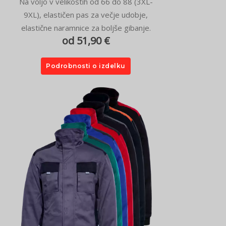
Na voljo v velikostih od 66 do 88 (3XL-
9XL), elastičen pas za večje udobje,
elastične naramnice za boljše gibanje.
od 51,90 €
Podrobnosti o izdelku