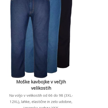
Moške kavbojke v večjih
velikostih
Na voljo v velikostih od 66 do 98 (3XL-
12XL), lahke, elastične in zelo udobne,
japonska zadrga YKK.