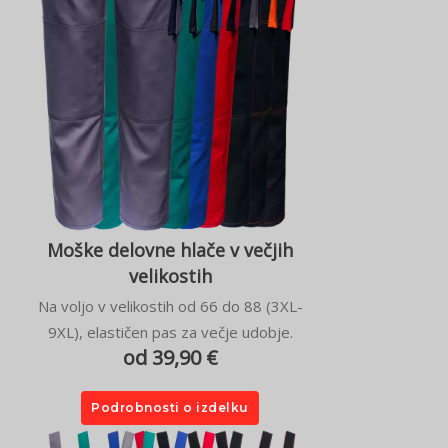
Moške delovne hlače v večjih
velikostih
Na voljo v velikostih od 66 do 88 (3XL-
9XL), elastičen pas za večje udobje.
od 39,90 €
Podrobnosti o izdelku