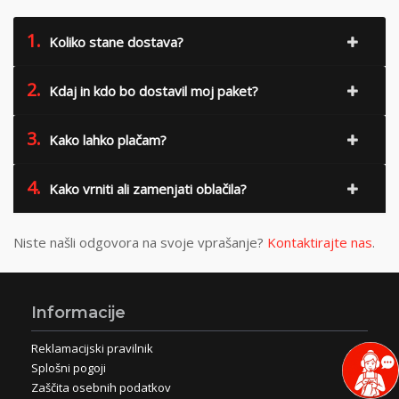
1.
Koliko stane dostava?
2.
Kdaj in kdo bo dostavil moj paket?
3.
Kako lahko plačam?
4.
Kako vrniti ali zamenjati oblačila?
Niste našli odgovora na svoje vprašanje?
Kontaktirajte nas
.
Informacije
Reklamacijski pravilnik
Splošni pogoji
Zaščita osebnih podatkov