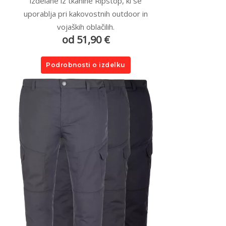
izdelane iz tkanine Ripstop, ki se
uporablja pri kakovostnih outdoor in
vojaških oblačilih.
od 51,90 €
Podrobnosti o izdelku