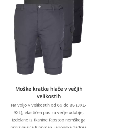
Moške kratke hlače v večjih
velikostih
Na voljo v velikostih od 66 do 88 (3XL-
9XL), elastičen pas za večje udobje,
izdelane iz tkanine Ripstop nemškega
proizvajalca Klopman, japonska zadrga