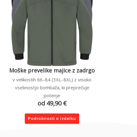
Moške prevelike majice z zadrgo
v velikostih 66–84 (3XL–8XL) z visoko
vsebnostjo bombaža, ki preprečuje
potenje
od 49,90 €
Podrobnosti o izdelku