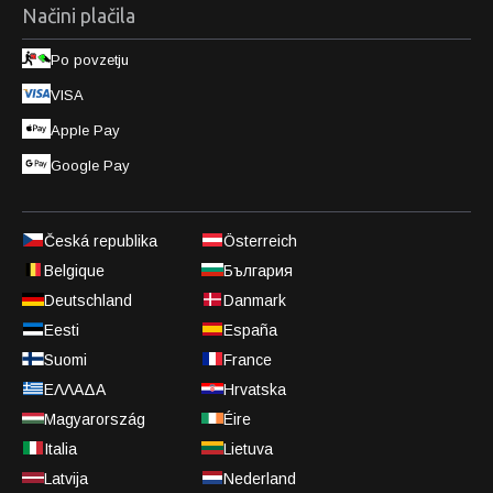
Načini plačila
Po povzetju
VISA
Apple Pay
Google Pay
Česká republika
Österreich
Belgique
България
Deutschland
Danmark
Eesti
España
Suomi
France
ΕΛΛΑΔΑ
Hrvatska
Magyarország
Éire
Italia
Lietuva
Latvija
Nederland