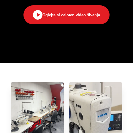
Oglejte si celoten video šivanja