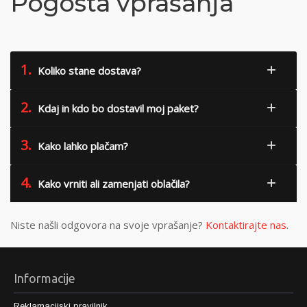
Pogosta vprašanja
1.
Koliko stane dostava?
2.
Kdaj in kdo bo dostavil moj paket?
3.
Kako lahko plačam?
4.
Kako vrniti ali zamenjati oblačila?
Niste našli odgovora na svoje vprašanje?
Kontaktirajte nas
.
Informacije
Reklamacijski pravilnik