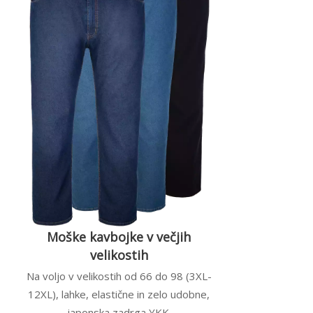
Moške kavbojke v večjih
velikostih
Na voljo v velikostih od 66 do 98 (3XL-
12XL), lahke, elastične in zelo udobne,
japonska zadrga YKK.