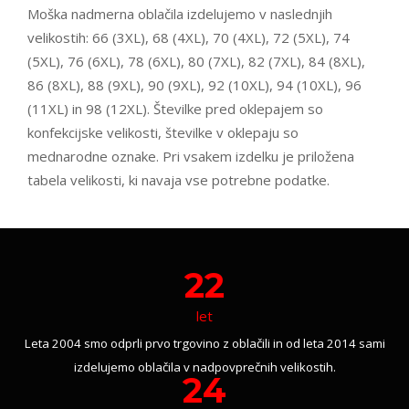
Moška nadmerna oblačila izdelujemo v naslednjih
velikostih: 66 (3XL), 68 (4XL), 70 (4XL), 72 (5XL), 74
(5XL), 76 (6XL), 78 (6XL), 80 (7XL), 82 (7XL), 84 (8XL),
86 (8XL), 88 (9XL), 90 (9XL), 92 (10XL), 94 (10XL), 96
(11XL) in 98 (12XL). Številke pred oklepajem so
konfekcijske velikosti, številke v oklepaju so
mednarodne oznake. Pri vsakem izdelku je priložena
tabela velikosti, ki navaja vse potrebne podatke.
22
let
Leta 2004 smo odprli prvo trgovino z oblačili in od leta 2014 sami
izdelujemo oblačila v nadpovprečnih velikostih.
24