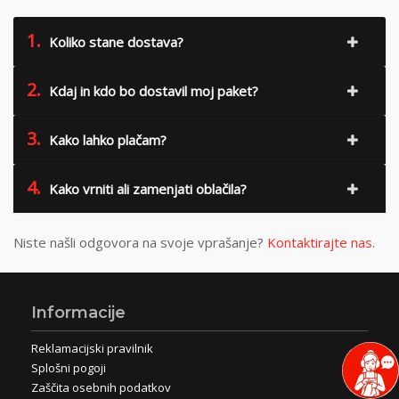
1.
Koliko stane dostava?
2.
Kdaj in kdo bo dostavil moj paket?
3.
Kako lahko plačam?
4.
Kako vrniti ali zamenjati oblačila?
Niste našli odgovora na svoje vprašanje?
Kontaktirajte nas
.
Informacije
Reklamacijski pravilnik
Splošni pogoji
Zaščita osebnih podatkov