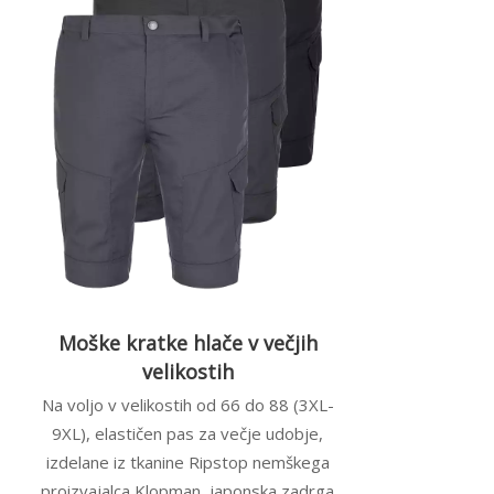
Moške kratke hlače v večjih
velikostih
Na voljo v velikostih od 66 do 88 (3XL-
9XL), elastičen pas za večje udobje,
izdelane iz tkanine Ripstop nemškega
proizvajalca Klopman, japonska zadrga