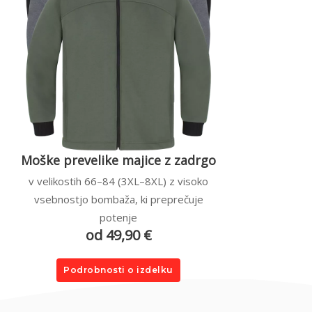
Moške prevelike majice z zadrgo
v velikostih 66–84 (3XL–8XL) z visoko
vsebnostjo bombaža, ki preprečuje
potenje
od 49,90 €
Podrobnosti o izdelku