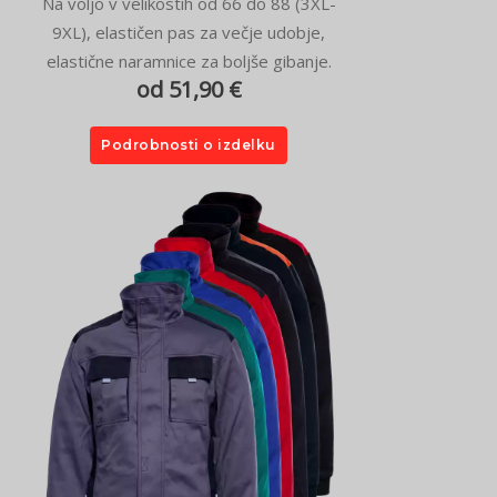
Na voljo v velikostih od 66 do 88 (3XL-
9XL), elastičen pas za večje udobje,
elastične naramnice za boljše gibanje.
od 51,90 €
Podrobnosti o izdelku