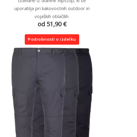
izdelane iz tkanine Ripstop, ki se
uporablja pri kakovostnih outdoor in
vojaških oblačilih.
od 51,90 €
Podrobnosti o izdelku