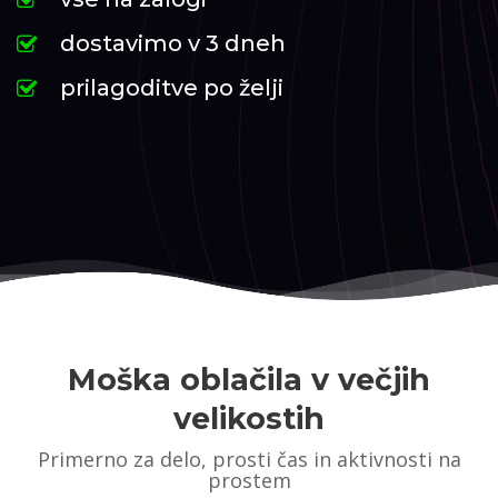
dostavimo v 3 dneh
prilagoditve po želji
Moška oblačila v večjih
velikostih
Primerno za delo, prosti čas in aktivnosti na
prostem