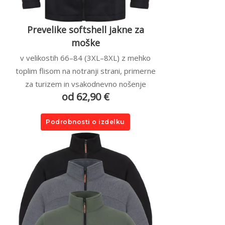
Prevelike softshell jakne za
moške
v velikostih 66–84 (3XL–8XL) z mehko
toplim flisom na notranji strani, primerne
za turizem in vsakodnevno nošenje
od 62,90 €
Podrobnosti o izdelku