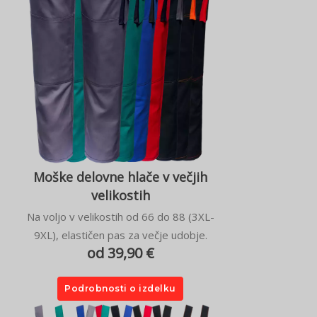
Moške delovne hlače v večjih
velikostih
Na voljo v velikostih od 66 do 88 (3XL-
9XL), elastičen pas za večje udobje.
od 39,90 €
Podrobnosti o izdelku