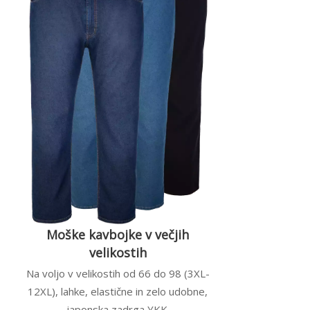
Moške kavbojke v večjih
velikostih
Na voljo v velikostih od 66 do 98 (3XL-
12XL), lahke, elastične in zelo udobne,
japonska zadrga YKK.