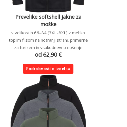
Prevelike softshell jakne za
moške
v velikostih 66–84 (3XL–8XL) z mehko
toplim flisom na notranji strani, primerne
za turizem in vsakodnevno nošenje
od 62,90 €
Podrobnosti o izdelku