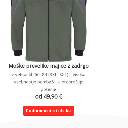
Moške prevelike majice z zadrgo
v velikostih 66–84 (3XL–8XL) z visoko
vsebnostjo bombaža, ki preprečuje
potenje
od 49,90 €
Podrobnosti o izdelku