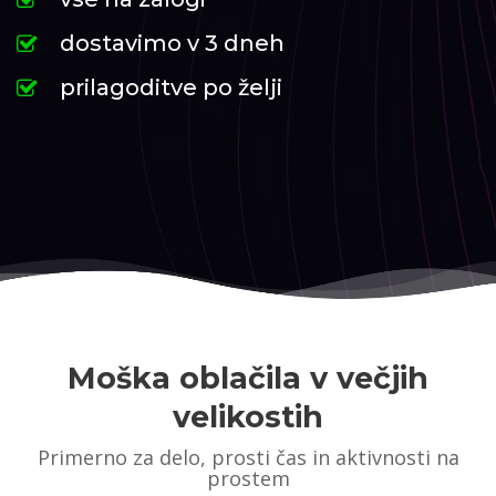
dostavimo v 3 dneh
prilagoditve po želji
Moška oblačila v večjih
velikostih
Primerno za delo, prosti čas in aktivnosti na
prostem