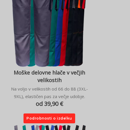
Moške delovne hlače v večjih
velikostih
Na voljo v velikostih od 66 do 88 (3XL-
9XL), elastičen pas za večje udobje.
od 39,90 €
Podrobnosti o izdelku