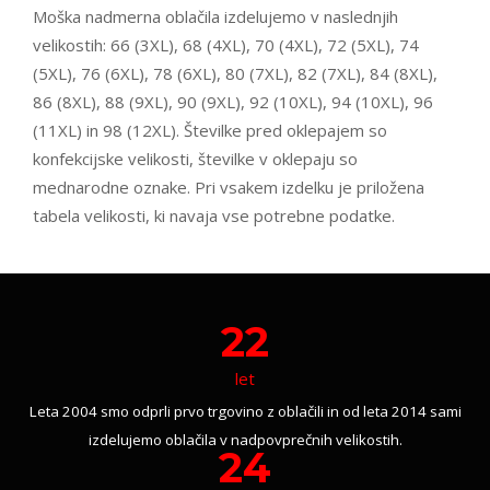
Moška nadmerna oblačila izdelujemo v naslednjih
velikostih: 66 (3XL), 68 (4XL), 70 (4XL), 72 (5XL), 74
(5XL), 76 (6XL), 78 (6XL), 80 (7XL), 82 (7XL), 84 (8XL),
86 (8XL), 88 (9XL), 90 (9XL), 92 (10XL), 94 (10XL), 96
(11XL) in 98 (12XL). Številke pred oklepajem so
konfekcijske velikosti, številke v oklepaju so
mednarodne oznake. Pri vsakem izdelku je priložena
tabela velikosti, ki navaja vse potrebne podatke.
22
let
Leta 2004 smo odprli prvo trgovino z oblačili in od leta 2014 sami
izdelujemo oblačila v nadpovprečnih velikostih.
24