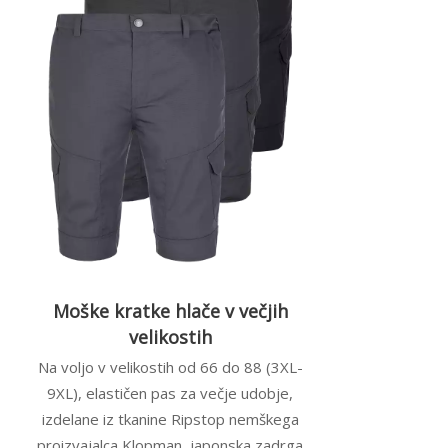
Moške kratke hlače v večjih
velikostih
Na voljo v velikostih od 66 do 88 (3XL-
9XL), elastičen pas za večje udobje,
izdelane iz tkanine Ripstop nemškega
proizvajalca Klopman, japonska zadrga