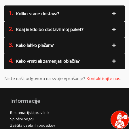
1.
Koliko stane dostava?
2.
Kdaj in kdo bo dostavil moj paket?
3.
Kako lahko plačam?
4.
Kako vrniti ali zamenjati oblačila?
Niste našli odgovora na svoje vprašanje?
Kontaktirajte nas
.
Informacije
Reklamacijski pravilnik
Splošni pogoji
Zaščita osebnih podatkov