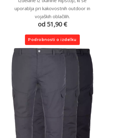
izdelane iz tkanine Ripstop, ki se
uporablja pri kakovostnih outdoor in
vojaških oblačilih.
od 51,90 €
Podrobnosti o izdelku