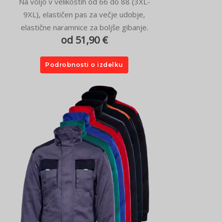
Na voljo v velikostih od 66 do 88 (3XL-
9XL), elastičen pas za večje udobje,
elastične naramnice za boljše gibanje.
od 51,90 €
Podrobnosti o izdelku