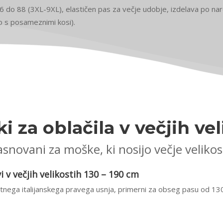
66 do 88 (3XL-9XL), elastičen pas za večje udobje, izdelava po naro
o s posameznimi kosi).
i za oblačila v večjih vel
snovani za moške, ki nosijo večje velikos
 v večjih velikostih 130 – 190 cm
stnega italijanskega pravega usnja, primerni za obseg pasu od 1