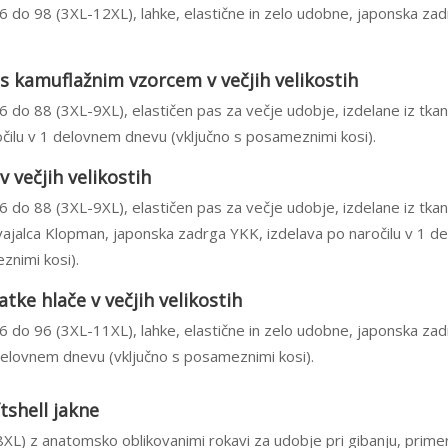
66 do 98 (3XL-12XL), lahke, elastične in zelo udobne, japonska za
s kamuflažnim vzorcem v večjih velikostih
66 do 88 (3XL-9XL), elastičen pas za večje udobje, izdelane iz tkan
očilu v 1 delovnem dnevu (vključno s posameznimi kosi).
 večjih velikostih
66 do 88 (3XL-9XL), elastičen pas za večje udobje, izdelane iz tkan
ajalca Klopman, japonska zadrga YKK, izdelava po naročilu v 1 d
znimi kosi).
tke hlače v večjih velikostih
66 do 96 (3XL-11XL), lahke, elastične in zelo udobne, japonska za
 delovnem dnevu (vključno s posameznimi kosi).
tshell jakne
8XL) z anatomsko oblikovanimi rokavi za udobje pri gibanju, prime