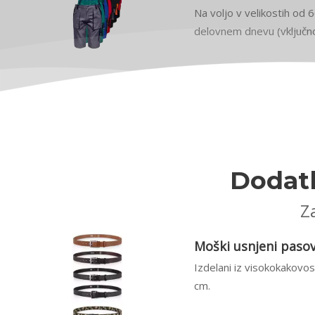
Na voljo v velikostih od 
delovnem dnevu (vključn
Dodatk
Za
Moški usnjeni pasovi
Izdelani iz visokokakovo
cm.