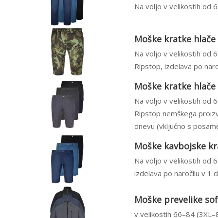
Na voljo v velikostih od 
Moške kratke hlače 
Na voljo v velikostih od 
Ripstop, izdelava po nar
Moške kratke hlače v
Na voljo v velikostih od 
Ripstop nemškega proizv
dnevu (vključno s posame
Moške kavbojske kra
Na voljo v velikostih od 
izdelava po naročilu v 1
Moške prevelike sof
v velikostih 66–84 (3XL–