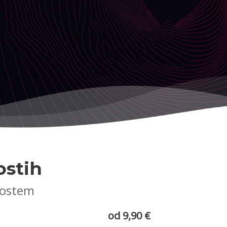
ostih
prostem
od 9,90 €