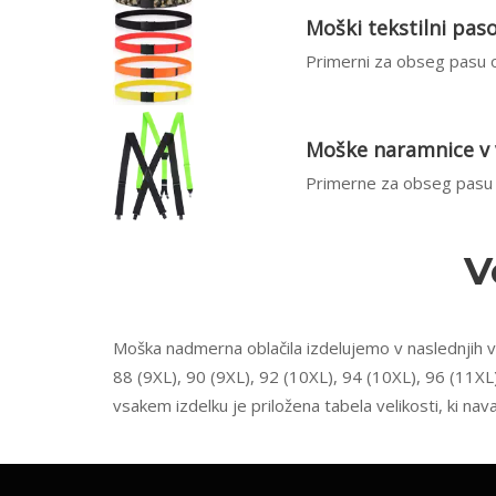
Moški tekstilni paso
Primerni za obseg pasu o
Moške naramnice v v
Primerne za obseg pasu 
V
Moška nadmerna oblačila izdelujemo v naslednjih vel
88 (9XL), 90 (9XL), 92 (10XL), 94 (10XL), 96 (11XL
vsakem izdelku je priložena tabela velikosti, ki na