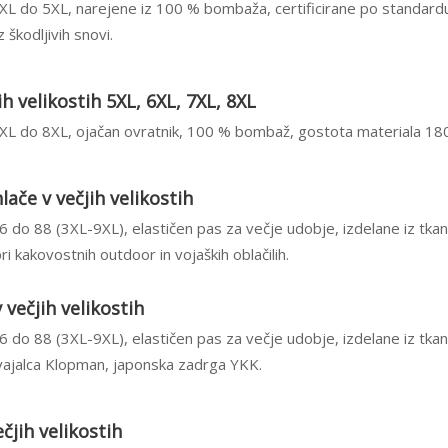
 2XL do 5XL, narejene iz 100 % bombaža, certificirane po standar
škodljivih snovi.
h velikostih 5XL, 6XL, 7XL, 8XL
 5XL do 8XL, ojačan ovratnik, 100 % bombaž, gostota materiala 18
ače v večjih velikostih
66 do 88 (3XL-9XL), elastičen pas za večje udobje, izdelane iz tkan
ri kakovostnih outdoor in vojaških oblačilih.
večjih velikostih
66 do 88 (3XL-9XL), elastičen pas za večje udobje, izdelane iz tkan
ajalca Klopman, japonska zadrga YKK.
čjih velikostih