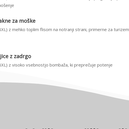
nošenje
 jakne za moške
XL) z mehko toplim flisom na notranji strani, primerne za turizem
ice z zadrgo
8XL) z visoko vsebnostjo bombaža, ki preprečuje potenje